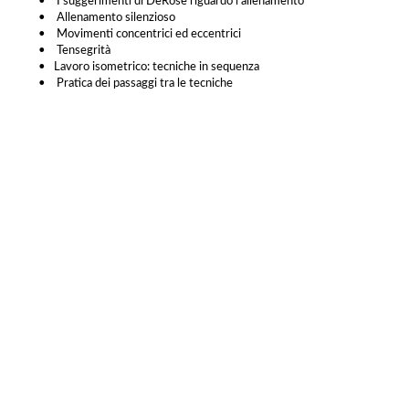
• I suggerimenti di DeRose riguardo l'allenamento
• Allenamento silenzioso
• Movimenti concentrici ed eccentrici
• Tensegrità
• Lavoro isometrico: tecniche in sequenza
• Pratica dei passaggi tra le tecniche
ISCRIZI