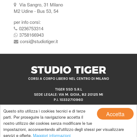
Via Sangro, 31 Milano
M2 Udine - Bus 53, 54
per info corsi:
0236753314
3758166943
corsi@studiotiger.it
CORSI A CORPO LIBERO NEL CENTRO DI MILANO
TIGER SSD S.R.L
SEDE LEGALE: VIA M. GIOIA, 82 20125 MI
P.I. 10332710960
Questo sito utilizza i cookies tecnici e di terze
Accetta
parti. Per proseguire la navigazione accetta il
nostro utilizzo dei cookies senza modificare le tue
Copyright by Studio Tiger |
powered by MakeItApp
impostazioni, acconsentendo all'utilizzo degli stessi per visualizzare
Privacy policy
|
Cookie policy
servizi e offerte.
Maggiori informazioni