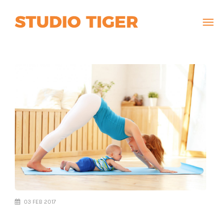
Tog
navi
03 FEB 2017