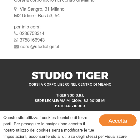
Via Sangro, 31 Milano
M2 Udine - Bus 53, 54
per info corsi:
0236753314
3758166943
corsi@studiotiger.it
CORSI A CORPO LIBERO NEL CENTRO DI MILANO
TIGER SSD S.R.L
SEDE LEGALE: VIA M. GIOIA, 82 20125 MI
P.I. 10332710960
Questo sito utilizza i cookies tecnici e di terze
Accetta
parti. Per proseguire la navigazione accetta il
nostro utilizzo dei cookies senza modificare le tue
Copyright by Studio Tiger |
powered by MakeItApp
impostazioni, acconsentendo all'utilizzo degli stessi per visualizzare