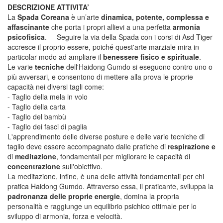
DESCRIZIONE ATTIVITA’
La
Spada Coreana
è un’arte
dinamica, potente, complessa e
affascinante
che porta i propri allievi a una perfetta
armonia
psicofisica
. Seguire la via della Spada con i corsi di Asd Tiger
accresce il proprio essere, poiché quest'arte marziale mira in
particolar modo ad ampliare il
benessere fisico e spirituale
.
Le varie
tecniche
dell'Haidong Gumdo si eseguono contro uno o
più avversari, e consentono di mettere alla prova le proprie
capacità nei diversi tagli come:
- Taglio della mela in volo
- Taglio della carta
- Taglio del bambù
- Taglio dei fasci di paglia
L'apprendimento delle diverse posture e delle varie tecniche di
taglio deve essere accompagnato dalle pratiche di
respirazione e
di
meditazione
, fondamentali per migliorare le capacità di
concentrazione
sull'obiettivo.
La meditazione, infine, è una delle attività fondamentali per chi
pratica Haidong Gumdo. Attraverso essa, il praticante, sviluppa la
padronanza delle proprie energie
, domina la propria
personalità e raggiunge un equilibrio psichico ottimale per lo
sviluppo di armonia, forza e velocità.