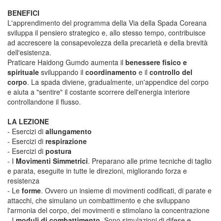
BENEFICI
L'apprendimento del programma della Via della Spada Coreana
sviluppa il pensiero strategico e, allo stesso tempo, contribuisce
ad accrescere la consapevolezza della precarietà e della brevità
dell'esistenza.
Praticare Haidong Gumdo aumenta il
benessere fisico e
spirituale
sviluppando il
coordinamento
e il
controllo del
corpo
. La spada diviene, gradualmente, un'appendice del corpo
e aiuta a "sentire" il costante scorrere dell'energia interiore
controllandone il flusso.
LA LEZIONE
- Esercizi di
allungamento
- Esercizi di
respirazione
- Esercizi di
postura
- I
Movimenti Simmetrici
. Preparano alle prime tecniche di taglio
e parata, eseguite in tutte le direzioni, migliorando forza e
resistenza
- Le
forme
. Ovvero un insieme di movimenti codificati, di parate e
attacchi, che simulano un combattimento e che sviluppano
l'armonia del corpo, dei movimenti e stimolano la concentrazione
- I
moduli di combattimento
. Sono simulazioni di difese e