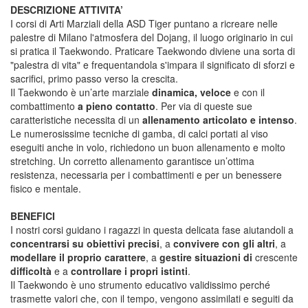
DESCRIZIONE ATTIVITA’
I corsi di Arti Marziali della ASD Tiger puntano a ricreare nelle
palestre di Milano l'atmosfera del Dojang, il luogo originario in cui
si pratica il Taekwondo. Praticare Taekwondo diviene una sorta di
"palestra di vita" e frequentandola s'impara il significato di sforzi e
sacrifici, primo passo verso la crescita.
Il Taekwondo è un’arte marziale
dinamica, veloce
e con il
combattimento
a pieno contatto
. Per via di queste sue
caratteristiche necessita di un
allenamento articolato e intenso
.
Le numerosissime tecniche di gamba, di calci portati al viso
eseguiti anche in volo, richiedono un buon allenamento e molto
stretching. Un corretto allenamento garantisce un’ottima
resistenza, necessaria per i combattimenti e per un benessere
fisico e mentale.
BENEFICI
I nostri corsi guidano i ragazzi in questa delicata fase aiutandoli a
concentrarsi su obiettivi precisi
, a
convivere con gli altri
, a
modellare il proprio carattere
, a
gestire situazioni di
crescente
difficoltà
e a
controllare i propri istinti
.
Il Taekwondo è uno strumento educativo validissimo perché
trasmette valori che, con il tempo, vengono assimilati e seguiti da